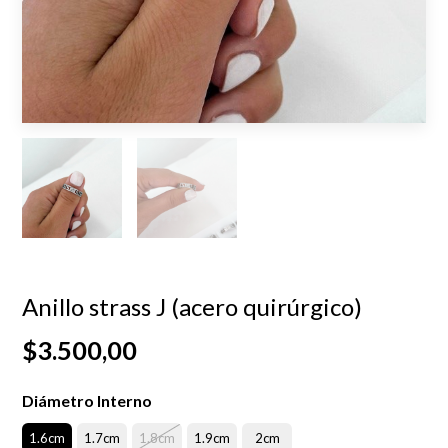
Anillo strass J (acero quirúrgico)
$3.500,00
Diámetro Interno
1.6cm
1.7cm
1.8cm
1.9cm
2cm