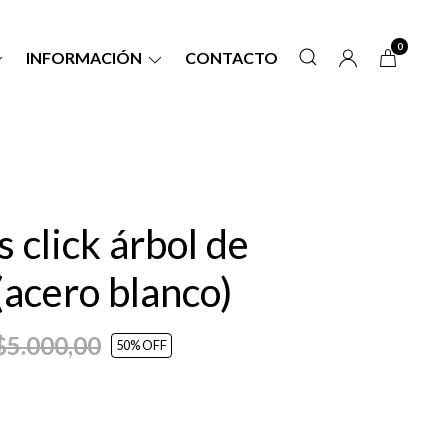
0
INFORMACIÓN
CONTACTO
s click árbol de
 (acero blanco)
$5.000,00
50
% OFF