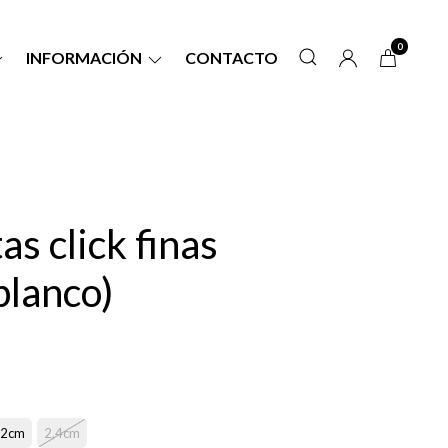
0
INFORMACIÓN
CONTACTO
as click finas
blanco)
,2cm
2,4cm