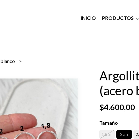
INICIO
PRODUCTOS
o blanco
Argollit
(acero 
$4.600,00
Tamaño
1,8cm
2cm
2