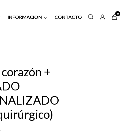
0
INFORMACIÓN
CONTACTO
 corazón +
ADO
NALIZADO
quirúrgico)
0