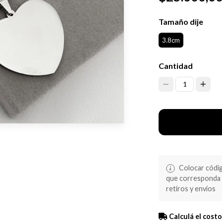
Tamaño dije
3.8cm
Cantidad
1
Colocar código
que corresponda s
retiros y envíos
Calculá el costo